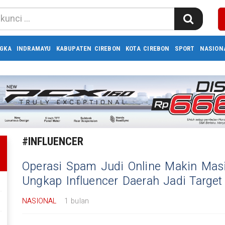
GKA
INDRAMAYU
KABUPATEN CIREBON
KOTA CIREBON
SPORT
NASION
#INFLUENCER
Operasi Spam Judi Online Makin Masi
Ungkap Influencer Daerah Jadi Targe
NASIONAL
1 bulan