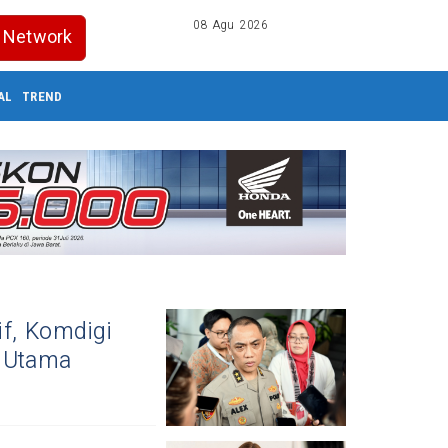
08 Agu 2026
Network
AL
TREND
f, Komdigi
t Utama