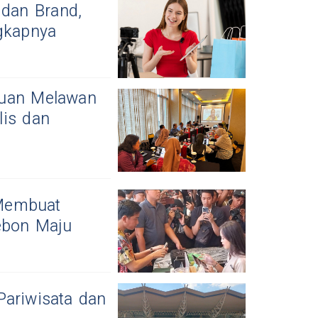
 dan Brand,
ngkapnya
duan Melawan
lis dan
 Membuat
ebon Maju
Pariwisata dan