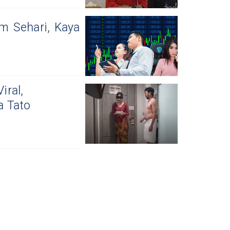
m Sehari, Kaya
ral,
a Tato