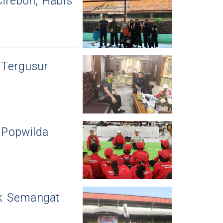
rebon, Habis
 Tergusur
 Popwilda
uk Semangat