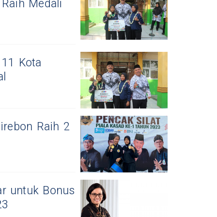
 Raih Medali
 11 Kota
al
Cirebon Raih 2
ar untuk Bonus
23