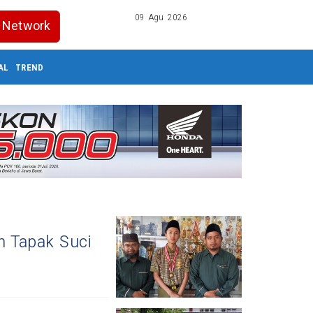
09 Agu 2026
Network
AL
TREND
n Tapak Suci