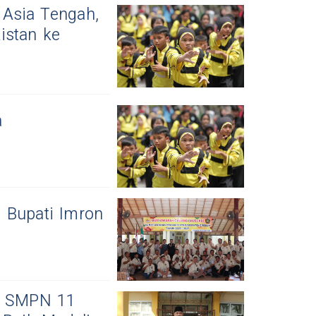
 Asia Tengah,
istan ke
a
 Bupati Imron
h, SMPN 11