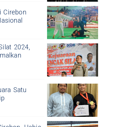
i Cirebon
Nasional
ilat 2024,
imalkan
uara Satu
ip