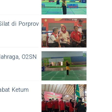
lat di Porprov
lahraga, O2SN
abat Ketum