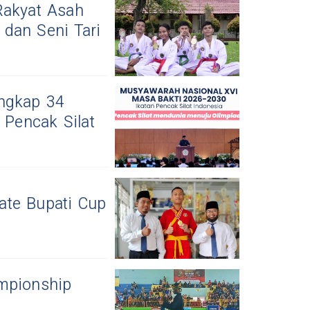
Rakyat Asah
dan Seni Tari
Ungkap 34
Pencak Silat
ate Bupati Cup
mpionship