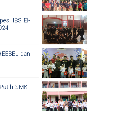
es IIBS El-
2024
GREEBEL dan
 Putih SMK