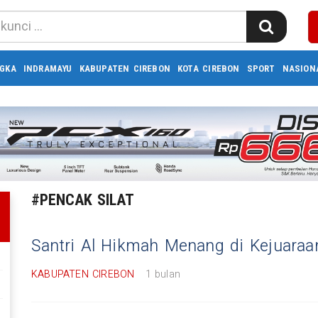
GKA
INDRAMAYU
KABUPATEN CIREBON
KOTA CIREBON
SPORT
NASION
#PENCAK SILAT
Santri Al Hikmah Menang di Kejuaraa
KABUPATEN CIREBON
1 bulan