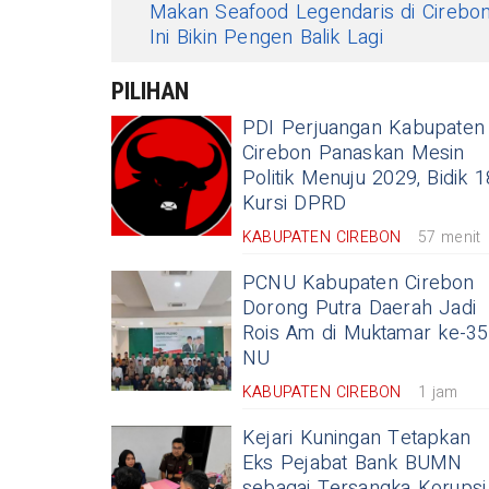
Makan Seafood Legendaris di Cirebo
Ini Bikin Pengen Balik Lagi
PILIHAN
PDI Perjuangan Kabupaten
Cirebon Panaskan Mesin
Politik Menuju 2029, Bidik 1
Kursi DPRD
KABUPATEN CIREBON
57 menit
PCNU Kabupaten Cirebon
Dorong Putra Daerah Jadi
Rois Am di Muktamar ke-35
NU
KABUPATEN CIREBON
1 jam
Kejari Kuningan Tetapkan
Eks Pejabat Bank BUMN
sebagai Tersangka Korupsi