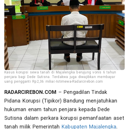
Kasus korupsi sewa tanah di Majalengka berujung vonis 6 tahun
penjara bagi Dede Sutisna. Terdakwa juga diwajibkan membayar
uang pengganti Rp2,36 miliar.-Istimewa-Radarcirebon.com
RADARCIREBON.COM
– Pengadilan Tindak
Pidana Korupsi (Tipikor) Bandung menjatuhkan
hukuman enam tahun penjara kepada Dede
Sutisna dalam perkara korupsi pemanfaatan aset
tanah milik Pemerintah
Kabupaten Majalengka
.