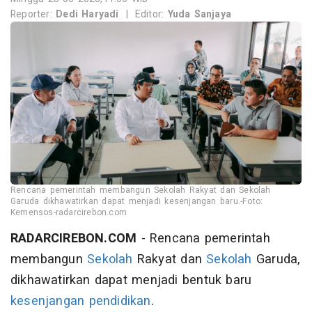
Reporter:
Dedi Haryadi
|
Editor:
Yuda Sanjaya
Rencana pemerintah membangun Sekolah Rakyat dan Sekolah
Garuda dikhawatirkan dapat menjadi kesenjangan baru.-Foto:
Kemensos-radarcirebon.com
RADARCIREBON.COM
- Rencana pemerintah
membangun
Sekolah
Rakyat dan
Sekolah
Garuda,
dikhawatirkan dapat menjadi bentuk baru
kesenjangan
pendidikan
.