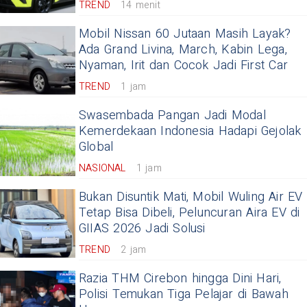
TREND
14 menit
Mobil Nissan 60 Jutaan Masih Layak?
Ada Grand Livina, March, Kabin Lega,
Nyaman, Irit dan Cocok Jadi First Car
TREND
1 jam
Swasembada Pangan Jadi Modal
Kemerdekaan Indonesia Hadapi Gejolak
Global
NASIONAL
1 jam
Bukan Disuntik Mati, Mobil Wuling Air EV
Tetap Bisa Dibeli, Peluncuran Aira EV di
GIIAS 2026 Jadi Solusi
TREND
2 jam
Razia THM Cirebon hingga Dini Hari,
Polisi Temukan Tiga Pelajar di Bawah