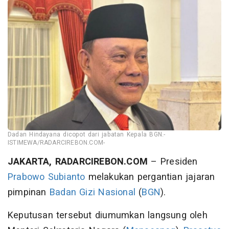
Dadan Hindayana dicopot dari jabatan Kepala BGN.-
ISTIMEWA/RADARCIREBON.COM-
JAKARTA, RADARCIREBON.COM
– Presiden
Prabowo Subianto
melakukan pergantian jajaran
pimpinan
Badan Gizi Nasional
(
BGN
).
Keputusan tersebut diumumkan langsung oleh