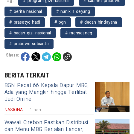
Tag:
# program gizi nasional
# kabinet prabowo
# berita nasional
# nanik s deyang
# prasetyo hadi
# bgn
# dadan hindayana
# badan gizi nasional
# mensesneg
# prabowo subianto
Share:
BERITA TERKAIT
BGN Pecat 66 Kepala Dapur MBG,
Ada yang Mangkir hingga Terlibat
Judi Online
NASIONAL
1 hari
Wawali Cirebon Pastikan Distribusi
dan Menu MBG Berjalan Lancar,