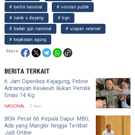
# berita nasional
# sorotan publik
# nanik s deyang
# bgn
# badan gizi nasional
# ucapan selamat
# kejaksaan agung
Share:
BERITA TERKAIT
6 Jam Diperiksa Kejagung, Febrie
Adriansyah Keukeuh Bukan Pemilik
Emas 74 Kg
NASIONAL
2 hari
BGN Pecat 66 Kepala Dapur MBG,
Ada yang Mangkir hingga Terlibat
Judi Online