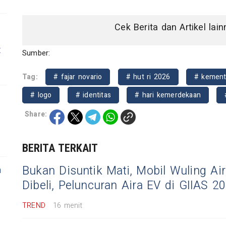
Cek Berita dan Artikel lai
t
Sumber:
Tag:
# fajar novario
# hut ri 2026
# kement
# logo
# identitas
# hari kemerdekaan
Share:
BERITA TERKAIT
Bukan Disuntik Mati, Mobil Wuling Ai
n
Dibeli, Peluncuran Aira EV di GIIAS 2
TREND
16 menit