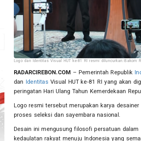
2
Logo dan Identitas Visual HUT ke-81 RI resmi diluncurkan.-Bakom R
RADARCIREBON.COM
– Pemerintah Republik
In
dan
Identitas
Visual HUT ke-81 RI yang akan di
peringatan Hari Ulang Tahun Kemerdekaan Repu
Logo resmi tersebut merupakan karya desaine
proses seleksi dan sayembara nasional.
Desain ini mengusung filosofi persatuan dala
kedaulatan rakyat menuju Indonesia yang semak