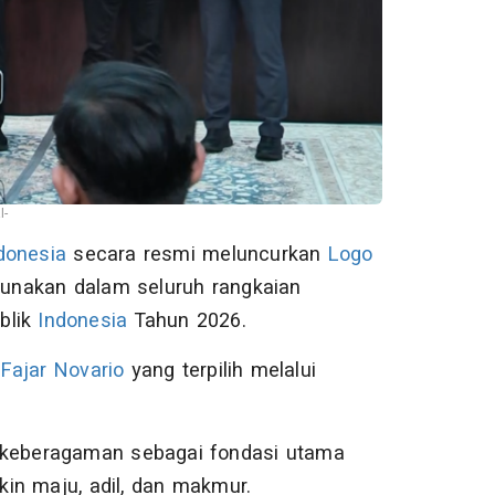
I-
donesia
secara resmi meluncurkan
Logo
gunakan dalam seluruh rangkaian
blik
Indonesia
Tahun 2026.
r
Fajar Novario
yang terpilih melalui
m keberagaman sebagai fondasi utama
in maju, adil, dan makmur.