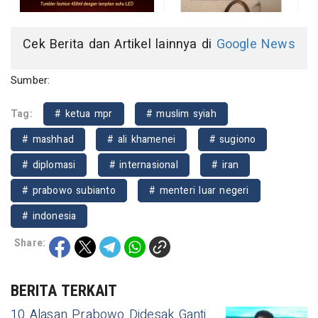
Cek Berita dan Artikel lainnya di
Google News
Sumber:
Tag:
# ketua mpr
# muslim syiah
# mashhad
# ali khamenei
# sugiono
# diplomasi
# internasional
# iran
# prabowo subianto
# menteri luar negeri
# indonesia
Share:
BERITA TERKAIT
10 Alasan Prabowo Didesak Ganti