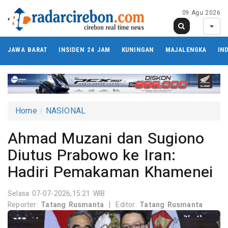
09 Agu 2026
JAWA BARAT
INSIDEN 24 JAM
KUNINGAN
MAJALENGKA
IN
Home
NASIONAL
Ahmad Muzani dan Sugiono
Diutus Prabowo ke Iran:
Hadiri Pemakaman Khamenei
Selasa 07-07-2026,15:21 WIB
Reporter:
Tatang Rusmanta
|
Editor:
Tatang Rusmanta