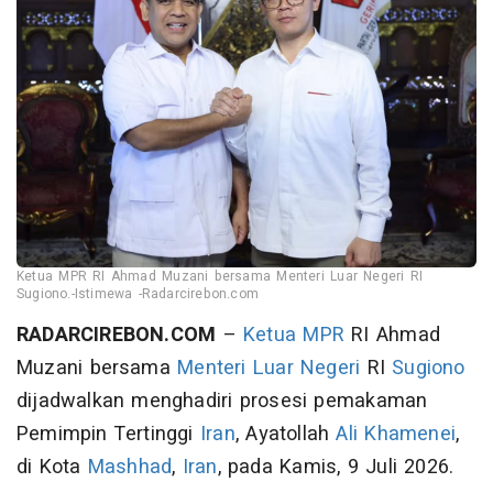
Ketua MPR RI Ahmad Muzani bersama Menteri Luar Negeri RI
Sugiono.-Istimewa -Radarcirebon.com
RADARCIREBON.COM
–
Ketua MPR
RI Ahmad
Muzani bersama
Menteri Luar Negeri
RI
Sugiono
dijadwalkan menghadiri prosesi pemakaman
Pemimpin Tertinggi
Iran
, Ayatollah
Ali Khamenei
,
di Kota
Mashhad
,
Iran
, pada Kamis, 9 Juli 2026.