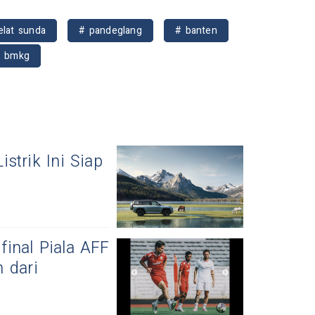
elat sunda
# pandeglang
# banten
# bmkg
strik Ini Siap
inal Piala AFF
 dari