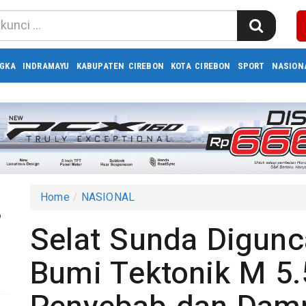
GKA
INDRAMAYU
KABUPATEN CIREBON
KOTA CIREBON
SPORT
NASION
Home
NASIONAL
6
Selat Sunda Digun
2
Bumi Tektonik M 5