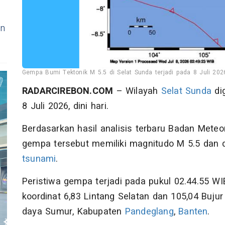
an
Gempa Bumi Tektonik M 5.5 di Selat Sunda terjadi pada 8 Juli 202
RADARCIREBON.COM
– Wilayah
Selat Sunda
di
8 Juli 2026, dini hari.
Berdasarkan hasil analisis terbaru Badan Meteoro
gempa tersebut memiliki magnitudo M 5.5 dan d
tsunami
.
Peristiwa gempa terjadi pada pukul 02.44.55 WI
koordinat 6,83 Lintang Selatan dan 105,04 Bujur 
daya Sumur, Kabupaten
Pandeglang
,
Banten
.