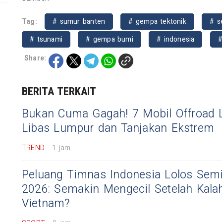
Tag:
# sumur banten
# gempa tektonik
# s
# tsunami
# gempa bumi
# indonesia
Share:
BERITA TERKAIT
Bukan Cuma Gagah! 7 Mobil Offroad Li
Libas Lumpur dan Tanjakan Ekstrem
TREND
1 jam
Peluang Timnas Indonesia Lolos Semif
2026: Semakin Mengecil Setelah Kalah
Vietnam?