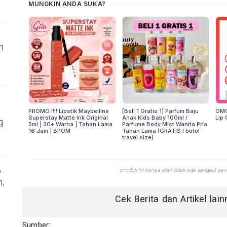
n
m
g
6
h,
Cek Berita dan Artikel lai
Sumber: