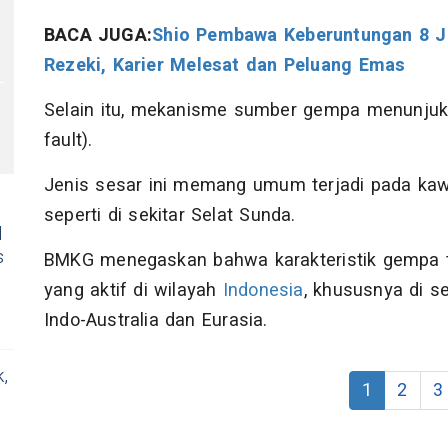
BACA JUGA:
Shio Pembawa Keberuntungan 8 Jul
Rezeki, Karier Melesat dan Peluang Emas
Selain itu, mekanisme sumber gempa menunjukk
fault).
Jenis sesar ini memang umum terjadi pada ka
seperti di sekitar Selat Sunda.
l
s
BMKG menegaskan bahwa karakteristik gempa te
yang aktif di wilayah
Indonesia
, khususnya di 
Indo-Australia dan Eurasia.
,
1
2
3