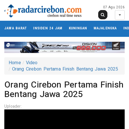
07 Agu 2026
JAWA BARAT
INSIDEN 24 JAM
KUNINGAN
MAJALENGKA
IN
Home
Video
Orang Cirebon Pertama Finish Bentang Jawa 2025
Orang Cirebon Pertama Finish
Bentang Jawa 2025
Uploader: