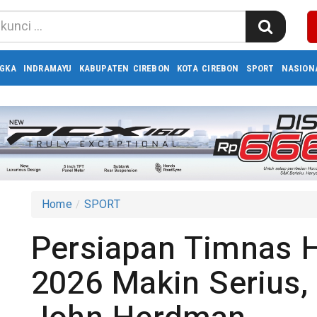
GKA
INDRAMAYU
KABUPATEN CIREBON
KOTA CIREBON
SPORT
NASION
Home
SPORT
Persiapan Timnas H
2026 Makin Serius,