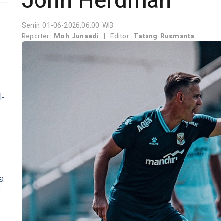
John Herdman
Senin 01-06-2026,06:00 WIB
Reporter:
Moh Junaedi
|
Editor:
Tatang Rusmanta
l-
a
g
!