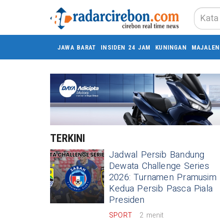
JAWA BARAT
INSIDEN 24 JAM
KUNINGAN
MAJALEN
TERKINI
Jadwal Persib Bandung
Dewata Challenge Series
2026: Turnamen Pramusim
Kedua Persib Pasca Piala
Presiden
SPORT
2 menit