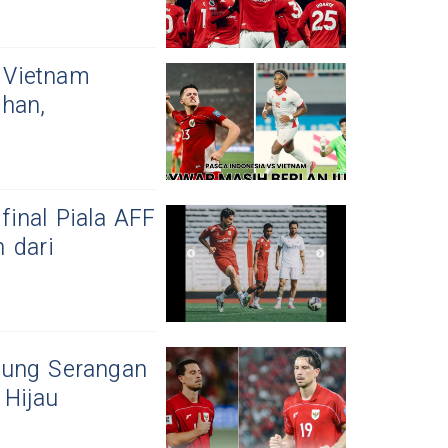
 Vietnam
ahan,
inal Piala AFF
 dari
tung Serangan
 Hijau