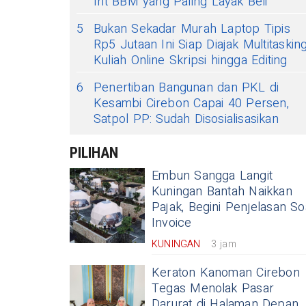
Irit BBM yang Paling Layak Beli
5
Bukan Sekadar Murah Laptop Tipis
Rp5 Jutaan Ini Siap Diajak Multitaskin
Kuliah Online Skripsi hingga Editing
6
Penertiban Bangunan dan PKL di
Kesambi Cirebon Capai 40 Persen,
Satpol PP: Sudah Disosialisasikan
PILIHAN
Embun Sangga Langit
Kuningan Bantah Naikkan
Pajak, Begini Penjelasan So
Invoice
KUNINGAN
3 jam
Keraton Kanoman Cirebon
Tegas Menolak Pasar
Darurat di Halaman Depan,