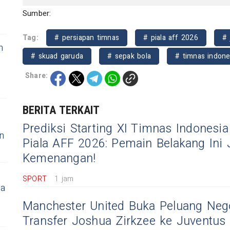
Sumber:
Tag:
# persiapan timnas
# piala aff 2026
#
n
# skuad garuda
# sepak bola
# timnas indone
Share:
BERITA TERKAIT
s
Prediksi Starting XI Timnas Indonesi
n
Piala AFF 2026: Pemain Belakang Ini 
Kemenangan!
SPORT
1 jam
la
Manchester United Buka Peluang Nego
Transfer Joshua Zirkzee ke Juventus