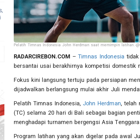
s,
i
Pelatih Timnas Indonesia John Herdman saat memimpin latihan.-@
RADARCIREBON.COM
–
Timnas Indonesia
tidak
bersantai usai berakhirnya kompetisi domesti
Fokus kini langsung tertuju pada persiapan m
dijadwalkan berlangsung mulai akhir Juli menda
Pelatih Timnas Indonesia,
John Herdman
, tela
(TC) selama 20 hari di Bali sebagai bagian pent
menghadapi turnamen bergengsi Asia Tenggara 
Program latihan yang akan digelar pada awal Ju