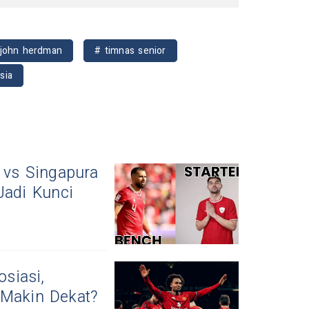
 john herdman
# timnas senior
sia
a vs Singapura
Jadi Kunci
siasi,
 Makin Dekat?