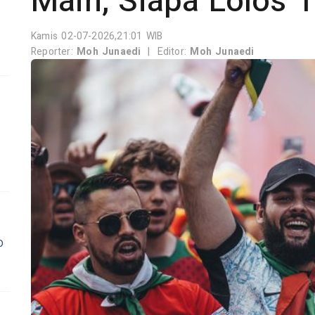
Main, Siapa Lolos 
Kamis 02-07-2026,21:01 WIB
Reporter:
Moh Junaedi
|
Editor:
Moh Junaedi
p