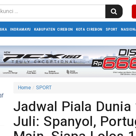
GKA
INDRAMAYU
KABUPATEN CIREBON
KOTA CIREBON
SPORT
NASION
Home
SPORT
if
Jadwal Piala Dunia
Juli: Spanyol, Port
-