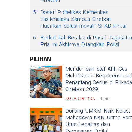
Presiden
5
Dosen Poltekkes Kemenkes
Tasikmalaya Kampus Cirebon
Hadirkan Solusi Inovatif Si KB Pintar
6
Berkali-kali Beraksi di Pasar Jagasatru
Pria Ini Akhirnya Ditangkap Polisi
PILIHAN
Mundur dari Staf Ahli, Gus
Mul Disebut Berpotensi Jad
Penantang Serius di Pilkad
Cirebon 2029
KOTA CIREBON
4 jam
Dorong UMKM Naik Kelas,
Mahasiswa KKN Unma Ban
Urus Legalitas dan
Pemasaran Digital