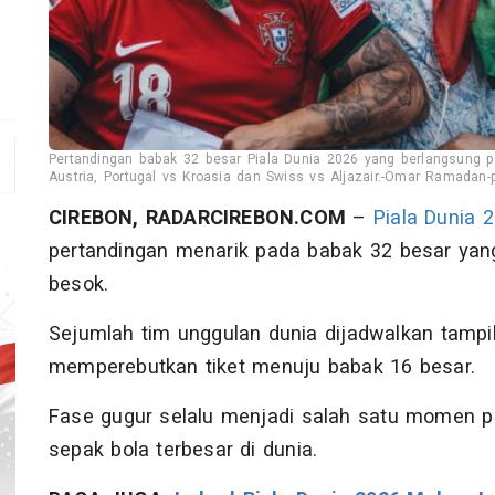
Pertandingan babak 32 besar Piala Dunia 2026 yang berlangsung
Austria, Portugal vs Kroasia dan Swiss vs Aljazair.-Omar Ramadan-
CIREBON, RADARCIREBON.COM
–
Piala Dunia 
pertandingan menarik pada babak 32 besar yan
besok.
Sejumlah tim unggulan dunia dijadwalkan tampi
memperebutkan tiket menuju babak 16 besar.
Fase gugur selalu menjadi salah satu momen 
sepak bola terbesar di dunia.