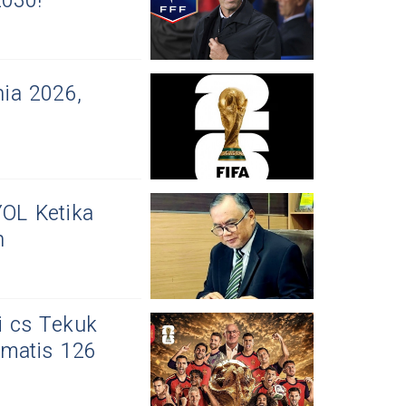
2030!
nia 2026,
L Ketika
n
i cs Tekuk
amatis 126