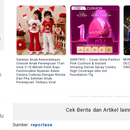
,
i
a
Cek Berita dan Artikel lai
tu
Sumber:
reportase