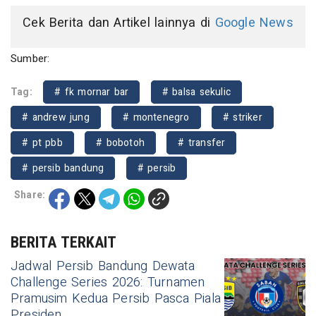
Cek Berita dan Artikel lainnya di
Google News
Sumber:
Tag:
# fk mornar bar
# balsa sekulic
# andrew jung
# montenegro
# striker
# pt pbb
# bobotoh
# transfer
# persib bandung
# persib
Share:
BERITA TERKAIT
Jadwal Persib Bandung Dewata
Challenge Series 2026: Turnamen
Pramusim Kedua Persib Pasca Piala
Presiden