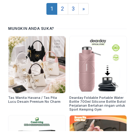
1
2
3
»