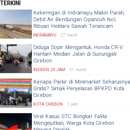
TERKINI
Kekeringan di Indramayu Makin Parah,
Debit Air Bendungan Cipancuh Nol,
Ribuan Hektare Sawah Terancam
INDRAMAYU
27 menit
Diduga Sopir Mengantuk, Honda CR-V
Hantam Median Jalan di Gunungjati
Cirebon
INSIDEN 24 JAM
51 menit
Kenapa Parkir di Minimarket Seharusny
Gratis? Simak Penjelasan BPKPD Kota
Cirebon
KOTA CIREBON
1 jam
Viral Kasus GTC Bongkar Fakta
Mengejutkan, Warga Kota Cirebon
Merasa Dipalak