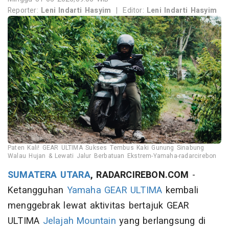
Reporter:
Leni Indarti Hasyim
|
Editor:
Leni Indarti Hasyim
Paten Kali! GEAR ULTIMA Sukses Tembus Kaki Gunung Sinabung
Walau Hujan & Lewati Jalur Berbatuan Ekstrem-Yamaha-radarcirebon
SUMATERA UTARA
, RADARCIREBON.COM
-
Ketangguhan
Yamaha GEAR ULTIMA
kembali
menggebrak lewat aktivitas bertajuk GEAR
ULTIMA
Jelajah Mountain
yang berlangsung di