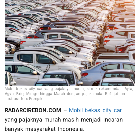
Mobil bekas city car yang pajaknya murah, simak rekomendasi Ayla,
Agya, Brio, Mirage hingga March dengan pajak mulai Rp1 jutaan.
Ilustrasi foto-Freepik-
RADARCIREBON.COM
–
Mobil bekas
city car
yang pajaknya murah masih menjadi incaran
banyak masyarakat Indonesia.