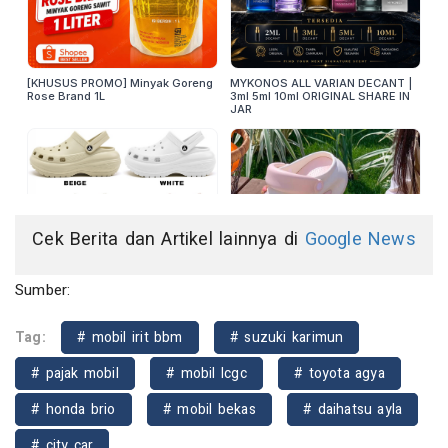
Cek Berita dan Artikel lainnya di
Google News
Sumber:
Tag:
# mobil irit bbm
# suzuki karimun
# pajak mobil
# mobil lcgc
# toyota agya
# honda brio
# mobil bekas
# daihatsu ayla
# city car