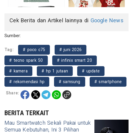
Cek Berita dan Artikel lainnya di
Google News
Sumber:
Tag:
# poco c75
# juni 2026
# tecno spark 50
# infinix smart 20
# kamera
# hp 1 jutaan
# update
# rekomendasi hp
# samsung
# smartphone
Share:
BERITA TERKAIT
Mau Smartwatch Sekali Pakai untuk
Semua Kebutuhan, Ini 3 Pilihan