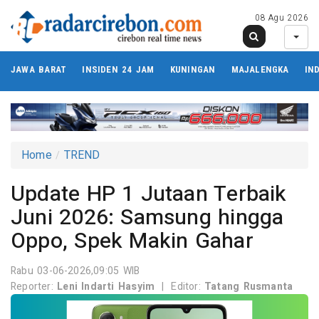
08 Agu 2026
JAWA BARAT
INSIDEN 24 JAM
KUNINGAN
MAJALENGKA
IN
Home
TREND
Update HP 1 Jutaan Terbaik
Juni 2026: Samsung hingga
Oppo, Spek Makin Gahar
Rabu 03-06-2026,09:05 WIB
Reporter:
Leni Indarti Hasyim
|
Editor:
Tatang Rusmanta