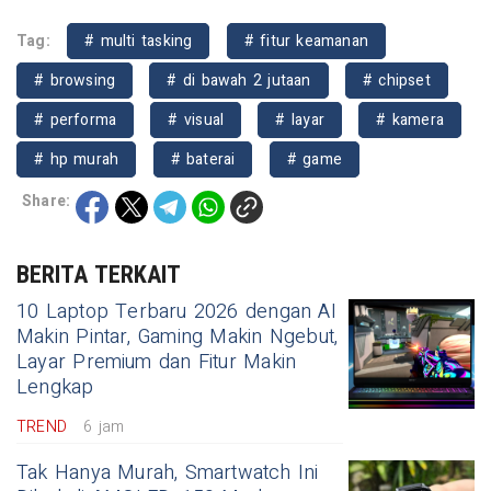
Tag:
# multi tasking
# fitur keamanan
# browsing
# di bawah 2 jutaan
# chipset
# performa
# visual
# layar
# kamera
# hp murah
# baterai
# game
Share:
BERITA TERKAIT
10 Laptop Terbaru 2026 dengan AI
Makin Pintar, Gaming Makin Ngebut,
Layar Premium dan Fitur Makin
Lengkap
TREND
6 jam
Tak Hanya Murah, Smartwatch Ini