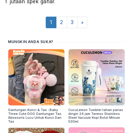
1 jutaan spek gahar.
1
2
3
»