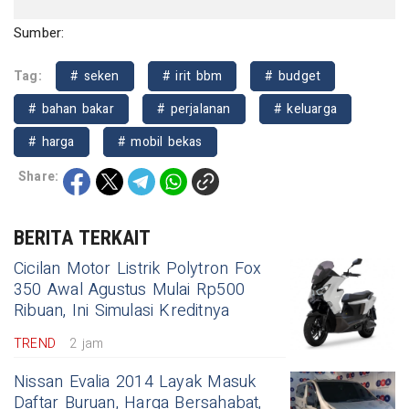
Sumber:
Tag:
# seken
# irit bbm
# budget
# bahan bakar
# perjalanan
# keluarga
# harga
# mobil bekas
Share:
BERITA TERKAIT
Cicilan Motor Listrik Polytron Fox
350 Awal Agustus Mulai Rp500
Ribuan, Ini Simulasi Kreditnya
TREND
2 jam
Nissan Evalia 2014 Layak Masuk
Daftar Buruan, Harga Bersahabat,