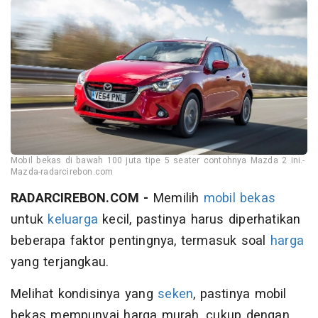
Mobil bekas di bawah 100 juta tipe 5 seater contohnya Mazda 2 ini.-
Mazda-radarcirebon.com
RADARCIREBON.COM -
Memilih
mobil bekas
untuk
keluarga
kecil, pastinya harus diperhatikan
beberapa faktor pentingnya, termasuk soal
harga
yang terjangkau.
Melihat kondisinya yang
seken
, pastinya mobil
bekas mempunyai harga murah, cukup dengan