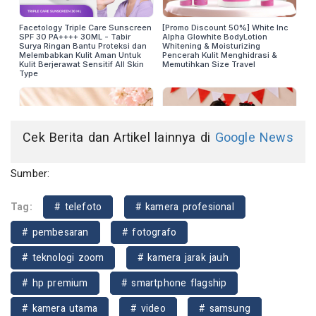
Cek Berita dan Artikel lainnya di
Google News
Sumber:
Tag:
# telefoto
# kamera profesional
# pembesaran
# fotografo
# teknologi zoom
# kamera jarak jauh
# hp premium
# smartphone flagship
# kamera utama
# video
# samsung