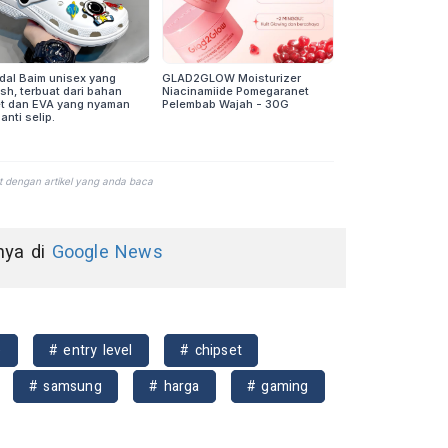
nnya di
Google News
e
# entry level
# chipset
# samsung
# harga
# gaming