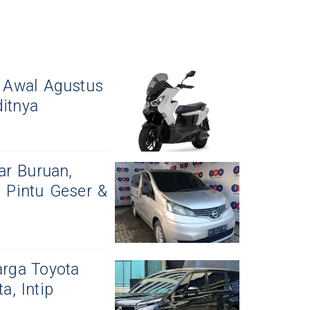
0 Awal Agustus
ditnya
ar Buruan,
, Pintu Geser &
arga Toyota
, Intip