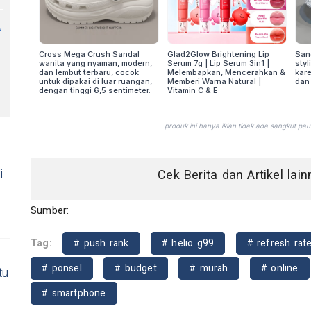
,
i
Cek Berita dan Artikel lai
a
Sumber:
Tag:
# push rank
# helio g99
# refresh rat
# ponsel
# budget
# murah
# online
tu
# smartphone