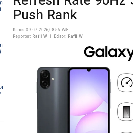
Refresh Rate 90Hz
on
Push Rank
i
Kamis 09-07-2026,08:56 WIB
Reporter:
Rafli W
|
Editor:
Rafli W
on
i
or
P