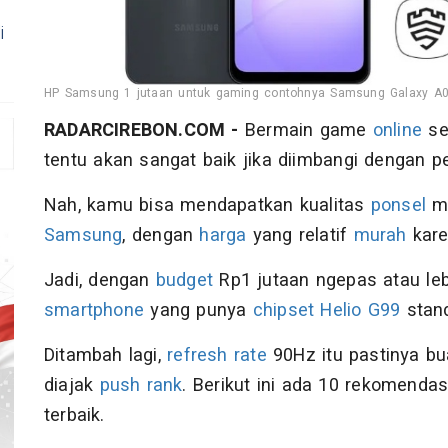
i
HP Samsung 1 jutaan untuk gaming contohnya Samsung Galaxy A0
RADARCIREBON.COM -
Bermain game
online
sek
tentu akan sangat baik jika diimbangi dengan
Nah, kamu bisa mendapatkan kualitas
ponsel
mu
Samsung
, dengan
harga
yang relatif
murah
kare
Jadi, dengan
budget
Rp1 jutaan ngepas atau leb
smartphone
yang punya
chipset
Helio G99
stan
Ditambah lagi,
refresh rate
90Hz itu pastinya bu
diajak
push rank
. Berikut ini ada 10 rekomend
terbaik.