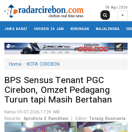
09 Agu 2026
JAWA BARAT
INSIDEN 24 JAM
KUNINGAN
MAJALENGKA
IN
Home
KOTA CIREBON
BPS Sensus Tenant PGC
Cirebon, Omzet Pedagang
Turun tapi Masih Bertahan
Kamis 09-07-2026,17:39 WIB
Reporter:
Apridista S Ramdhani
|
Editor:
Tatang Rusmanta