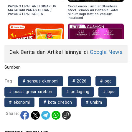
Cek Berita dan Artikel lainnya di
Google News
Sumber:
Tag:
# sensus ekonomi
# 2026
# pgc
# pusat grosir cirebon
# pedagang
# bps
# ekonomi
# kota cirebon
# umkm
Share: