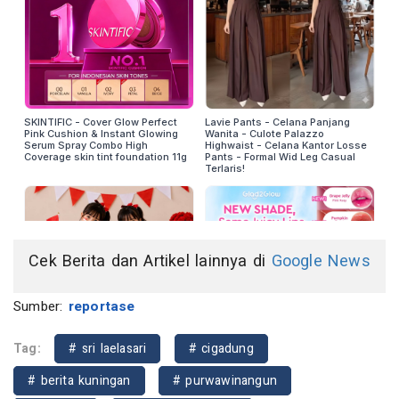
Cek Berita dan Artikel lainnya di
Google News
Sumber:
reportase
Tag:
# sri laelasari
# cigadung
# berita kuningan
# purwawinangun