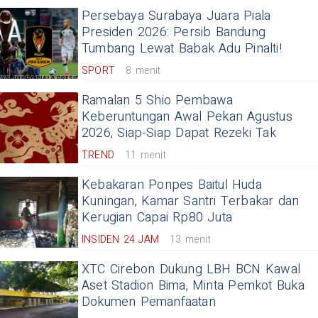
Persebaya Surabaya Juara Piala
Presiden 2026: Persib Bandung
Tumbang Lewat Babak Adu Pinalti!
SPORT
8 menit
Ramalan 5 Shio Pembawa
Keberuntungan Awal Pekan Agustus
2026, Siap-Siap Dapat Rezeki Tak
TREND
11 menit
Kebakaran Ponpes Baitul Huda
Kuningan, Kamar Santri Terbakar dan
Kerugian Capai Rp80 Juta
INSIDEN 24 JAM
13 menit
XTC Cirebon Dukung LBH BCN Kawal
Aset Stadion Bima, Minta Pemkot Buka
Dokumen Pemanfaatan