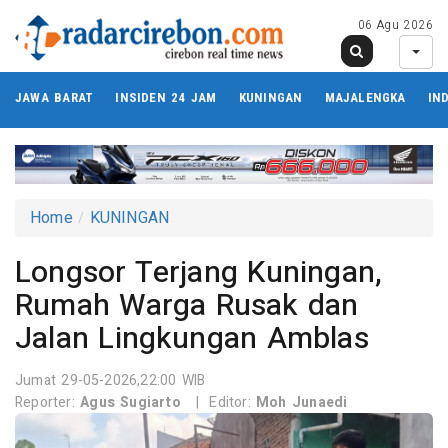
06 Agu 2026
JAWA BARAT
INSIDEN 24 JAM
KUNINGAN
MAJALENGKA
IN
Home
KUNINGAN
Longsor Terjang Kuningan,
Rumah Warga Rusak dan
Jalan Lingkungan Amblas
Jumat 29-05-2026,22:00 WIB
Reporter:
Agus Sugiarto
|
Editor:
Moh Junaedi