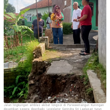
Jalan lingkungan amblas akibat longsor di Purwawinangun Kuningan
dipastikan segera diperbaiki. Legislator Gerindra Sri Laelasari turun