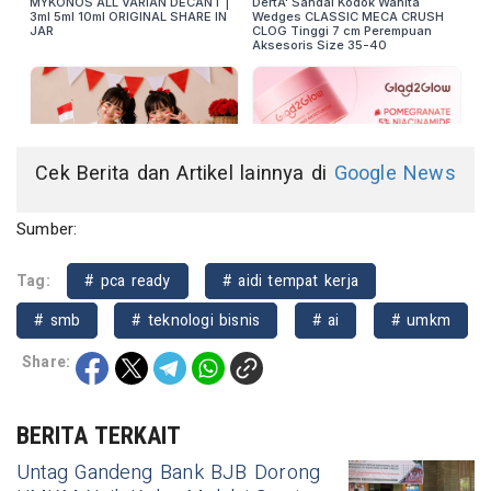
Cek Berita dan Artikel lainnya di
Google News
Sumber:
Tag:
# pca ready
# aidi tempat kerja
# smb
# teknologi bisnis
# ai
# umkm
Share:
BERITA TERKAIT
Untag Gandeng Bank BJB Dorong