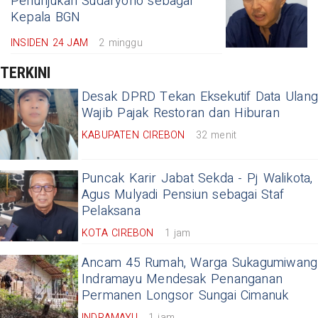
Penunjukan Sudaryono sebagai
Kepala BGN
INSIDEN 24 JAM
2 minggu
TERKINI
Desak DPRD Tekan Eksekutif Data Ulang
Wajib Pajak Restoran dan Hiburan
KABUPATEN CIREBON
32 menit
Puncak Karir Jabat Sekda - Pj Walikota,
Agus Mulyadi Pensiun sebagai Staf
Pelaksana
KOTA CIREBON
1 jam
Ancam 45 Rumah, Warga Sukagumiwang
Indramayu Mendesak Penanganan
Permanen Longsor Sungai Cimanuk
INDRAMAYU
1 jam