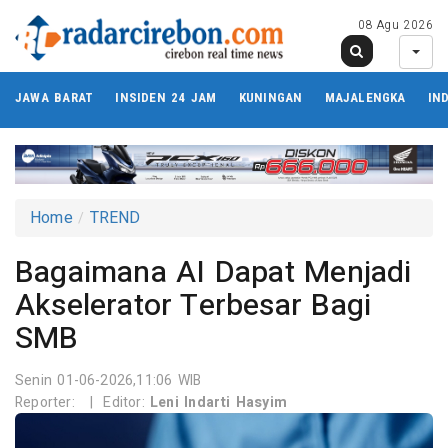
08 Agu 2026
JAWA BARAT
INSIDEN 24 JAM
KUNINGAN
MAJALENGKA
IN
Home
TREND
Bagaimana AI Dapat Menjadi
Akselerator Terbesar Bagi
SMB
Senin 01-06-2026,11:06 WIB
Reporter:
|
Editor:
Leni Indarti Hasyim