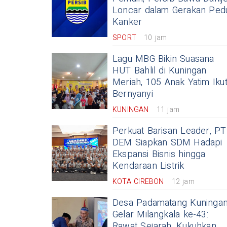
Loncar dalam Gerakan Pedu
Kanker
SPORT
10 jam
Lagu MBG Bikin Suasana
HUT Bahlil di Kuningan
Meriah, 105 Anak Yatim Iku
Bernyanyi
KUNINGAN
11 jam
Perkuat Barisan Leader, PT
DEM Siapkan SDM Hadapi
Ekspansi Bisnis hingga
Kendaraan Listrik
KOTA CIREBON
12 jam
Desa Padamatang Kuninga
Gelar Milangkala ke-43:
Rawat Sejarah, Kukuhkan