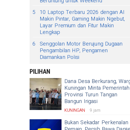
Beruntung untuk Weekend
5
10 Laptop Terbaru 2026 dengan AI
Makin Pintar, Gaming Makin Ngebut,
Layar Premium dan Fitur Makin
Lengkap
6
Senggolan Motor Berujung Dugaan
Pengambilan HP, Pengamen
Diamankan Polisi
PILIHAN
Dana Desa Berkurang, War
Kuningan Minta Pemerintah
Provinsi Turun Tangan
Bangun Irigasi
KUNINGAN
9 jam
Bukan Sekadar Perkenalan
Pemain, Persib Bawa Danije