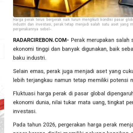
Harga perak terus bergerak naik turun mengikuti kondisi pasar gl
r
industri dan investasi, perak tetap menjadi salah satu aset yang m
pergerakannya sebel--
RADARCIREBON.COM-
Perak merupakan salah s
ekonomi tinggi dan banyak digunakan, baik seb
baku industri.
Selain emas, perak juga menjadi aset yang cuku
lebih terjangkau namun tetap memiliki potensi n
Fluktuasi harga perak di pasar global dipengaruh
ekonomi dunia, nilai tukar mata uang, tingkat p
investasi.
Pada tahun 2026, pergerakan harga perak menja