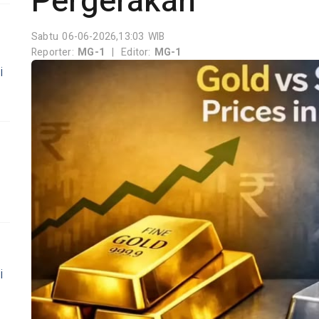
Pergerakan
Sabtu 06-06-2026,13:03 WIB
Reporter:
MG-1
|
Editor:
MG-1
i
i