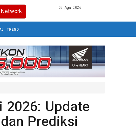
09 Agu 2026
Network
AL
TREND
i 2026: Update
 dan Prediksi