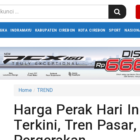
GKA
INDRAMAYU
KABUPATEN CIREBON
KOTA CIREBON
SPORT
NASION
Home
TREND
Harga Perak Hari In
Terkini, Tren Pasar,