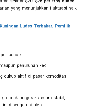
saran sekitar
$70–$76 per troy ounce
rian yang menunjukkan fluktuasi naik
uningan Ludes Terbakar, Pemilik
 per ounce
 maupun penurunan kecil
ng cukup aktif di pasar komoditas
ga tidak bergerak secara stabil,
 ini dipengaruhi oleh: