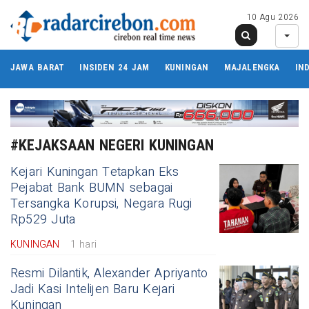
10 Agu 2026
JAWA BARAT
INSIDEN 24 JAM
KUNINGAN
MAJALENGKA
IN
#KEJAKSAAN NEGERI KUNINGAN
Kejari Kuningan Tetapkan Eks
Pejabat Bank BUMN sebagai
Tersangka Korupsi, Negara Rugi
Rp529 Juta
KUNINGAN
1 hari
Resmi Dilantik, Alexander Apriyanto
Jadi Kasi Intelijen Baru Kejari
Kuningan