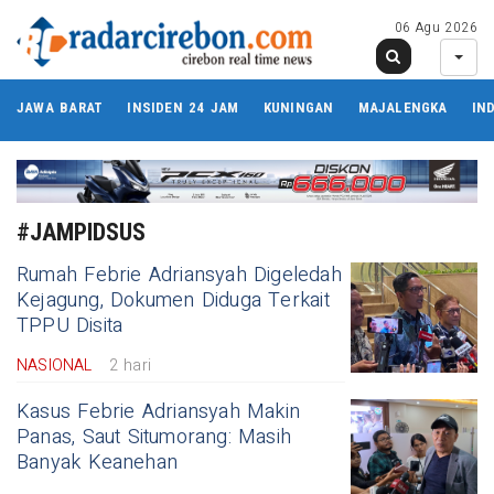
06 Agu 2026
JAWA BARAT
INSIDEN 24 JAM
KUNINGAN
MAJALENGKA
IN
#JAMPIDSUS
Rumah Febrie Adriansyah Digeledah
Kejagung, Dokumen Diduga Terkait
TPPU Disita
NASIONAL
2 hari
Kasus Febrie Adriansyah Makin
Panas, Saut Situmorang: Masih
Banyak Keanehan