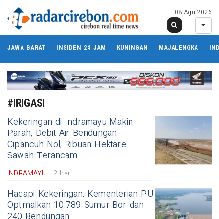
08 Agu 2026
JAWA BARAT
INSIDEN 24 JAM
KUNINGAN
MAJALENGKA
IN
#IRIGASI
Kekeringan di Indramayu Makin
Parah, Debit Air Bendungan
Cipancuh Nol, Ribuan Hektare
Sawah Terancam
INDRAMAYU
2 hari
Hadapi Kekeringan, Kementerian PU
Optimalkan 10.789 Sumur Bor dan
240 Bendungan